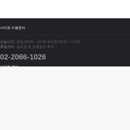
사이트 이용문의
상담시간
: 평일 09:00 ~ 18:00 토요일 09:00 ~ 12:00
휴일안내
: 일요일 및 공휴일은 휴무
02-2066-1026
사이트 정보
트럭뉴스
|
대표 : 김선욱
|
사업자등록번호 : 000-00-0000
|
주소 : 08034 서울 양
천구 지양로10길 3-10 102호 (신월동)
|
E-mail :
truck-news@naver.com
T. 02-2066-1026
|
F. 02-6442-9310
관련 사이트
트럭뉴스
Copyright
© 트럭뉴스. All Rights Reserved.
트럭뉴스 정보
×