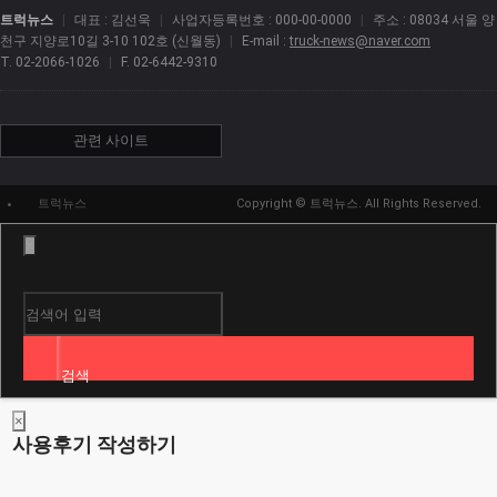
트럭뉴스
|
대표 : 김선욱
|
사업자등록번호 : 000-00-0000
|
주소 : 08034 서울 양
천구 지양로10길 3-10 102호 (신월동)
|
E-mail :
truck-news@naver.com
T. 02-2066-1026
|
F. 02-6442-9310
관련 사이트
트럭뉴스
Copyright
© 트럭뉴스. All Rights Reserved.
트럭뉴스 정보
×
회사소개
이용약관
검색
개인정보처리방침
×
사용후기 작성하기
이메일무단수집거부