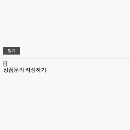
PC버전
회사소개
이용약관
개인정보처리방침
이메일무단수집거부
개인정보처리방
PC버전
닫기
×
상품문의 작성하기